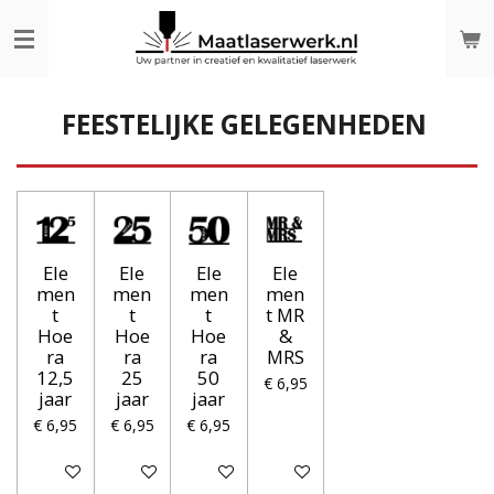
Ga
direct
naar
de
hoofdinhoud
FEESTELIJKE GELEGENHEDEN
Ele
Ele
Ele
Ele
men
men
men
men
t
t
t
t MR
Hoe
Hoe
Hoe
&
ra
ra
ra
MRS
12,5
25
50
€ 6,95
jaar
jaar
jaar
€ 6,95
€ 6,95
€ 6,95
In winkelwagen
In winkelwagen
In winkelwagen
In winkelwagen