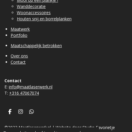
Mooi op een plankje !
Wanddecoratie
Woonaccessoires
Houten snij en borrelplanken
Maatwerk
Portfolio
Maatschappelijk betrokken
Over ons
Contact
Contact
E:
info@maatlaserwerk.nl
T:
+31
6 47067074
F
I
W
a
n
h
c
s
a
©2023 Maatlaserwerk.nl | Website door Studio Favorietje
e
t
t