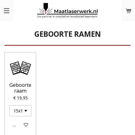
Ga
direct
naar
de
hoofdinhoud
GEBOORTE RAMEN
Geboorte
raam
€ 19,95
Bekijk details