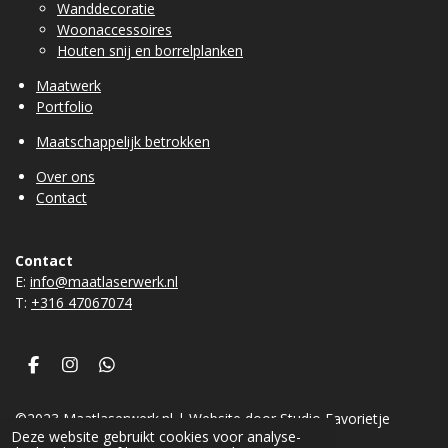
Wanddecoratie
Woonaccessoires
Houten snij en borrelplanken
Maatwerk
Portfolio
Maatschappelijk betrokken
Over ons
Contact
Contact
E:
info@maatlaserwerk.nl
T:
+31
6 47067074
F
I
W
a
n
h
c
s
a
©2023 Maatlaserwerk.nl | Website door Studio Favorietje
e
t
t
b
a
s
Deze website gebruikt cookies voor analyse-
Powered by
JouwWeb