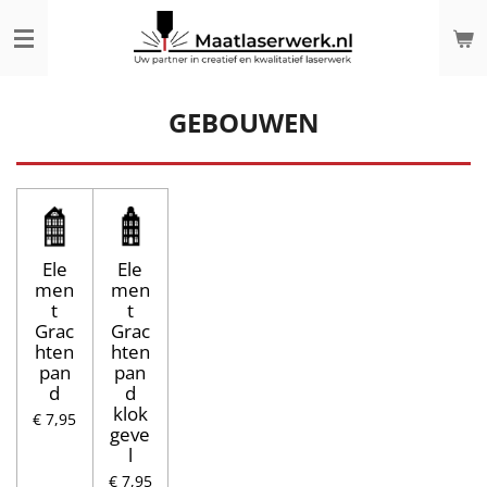
Ga
direct
naar
de
hoofdinhoud
GEBOUWEN
Ele
Ele
men
men
t
t
Grac
Grac
hten
hten
pan
pan
d
d
klok
€ 7,95
geve
l
€ 7,95