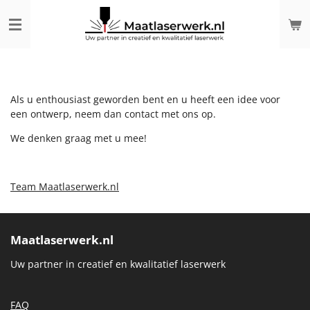
Ga
direct
naar
de
hoofdinhoud
Als u enthousiast geworden bent en u heeft een idee voor
een ontwerp, neem dan contact met ons op.
We denken graag met u mee!
Team Maatlaserwerk.nl
Maatlaserwerk.nl
Uw partner in creatief en kwalitatief laserwerk
FAQ