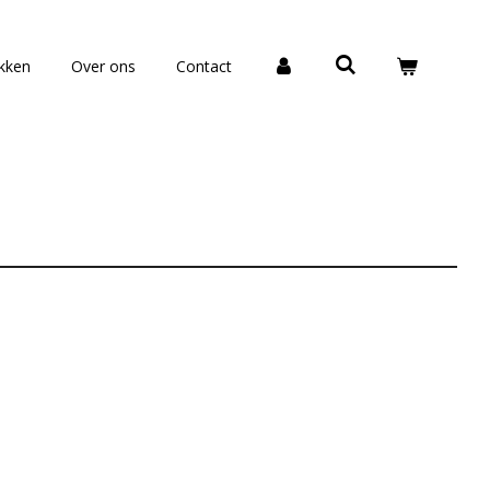
okken
Over ons
Contact