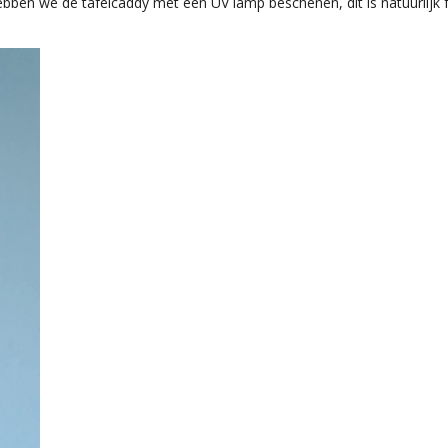
bben we de tafelcaddy met een UV lamp beschenen, dit is natuurlijk 