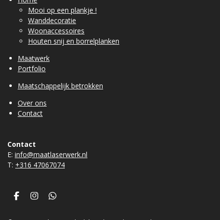
Mooi op een plankje !
Wanddecoratie
Woonaccessoires
Houten snij en borrelplanken
Maatwerk
Portfolio
Maatschappelijk betrokken
Over ons
Contact
Contact
E:
info@maatlaserwerk.nl
T:
+31
6 47067074
F
I
W
a
n
h
c
s
a