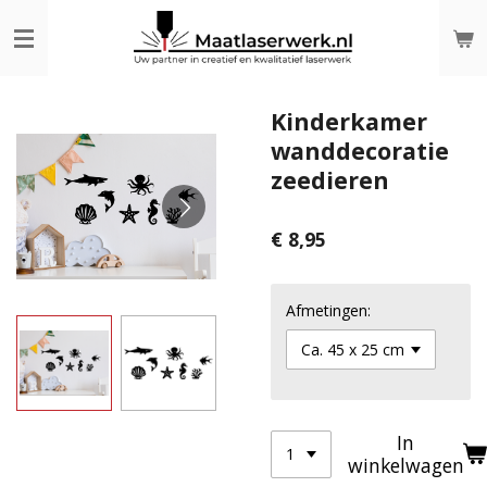
Ga
direct
naar
de
hoofdinhoud
Kinderkamer
wanddecoratie
zeedieren
€ 8,95
Afmetingen:
In
winkelwagen