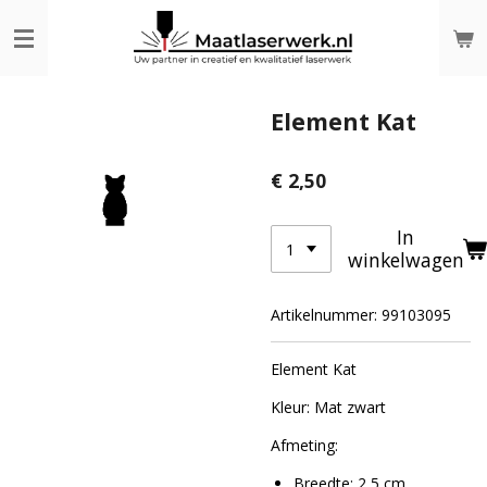
Ga
direct
naar
de
hoofdinhoud
Element Kat
€ 2,50
In
winkelwagen
Artikelnummer:
99103095
Element Kat
Kleur: Mat zwart
Afmeting:
Breedte: 2,5 cm