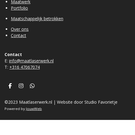
Maatwerk
Portfolio
Maatschappelijk betrokken
Over ons
Contact
Contact
E:
info@maatlaserwerk.nl
T:
+31
6 47067074
F
I
W
a
n
h
c
s
a
©2023 Maatlaserwerk.nl | Website door Studio Favorietje
e
t
t
b
a
s
Powered by
JouwWeb
o
g
A
o
r
p
k
a
p
m