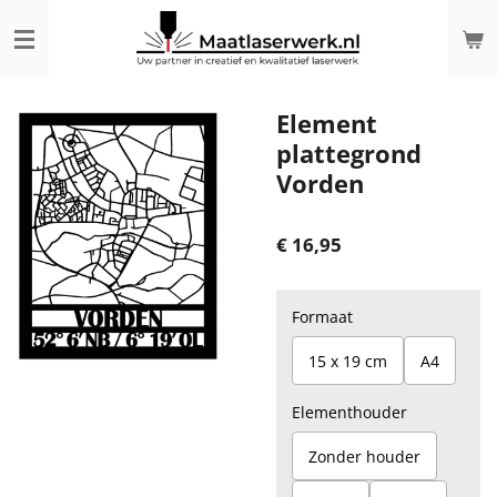
Ga
direct
naar
de
hoofdinhoud
Element
plattegrond
Vorden
€ 16,95
Formaat
15 x 19 cm
A4
Elementhouder
Zonder houder