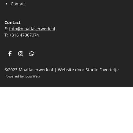
Contact
Contact
E:
info@maatlaserwerk.nl
T:
+31
6 47067074
F
I
W
a
n
h
c
s
a
©2023 Maatlaserwerk.nl | Website door Studio Favorietje
e
t
t
b
a
s
Powered by
JouwWeb
o
g
A
o
r
p
k
a
p
m