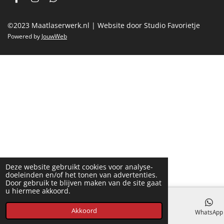
F
I
W
a
n
h
c
s
a
©2023 Maatlaserwerk.nl | Website door Studio Favorietje
e
t
t
b
a
s
Powered by
JouwWeb
o
g
A
o
r
p
k
a
p
m
Deze website gebruikt cookies voor analyse-
doeleinden en/of het tonen van advertenties.
Door gebruik te blijven maken van de site gaat
u hiermee akkoord.
Akkoord
E-mailadres
Facebook
WhatsApp