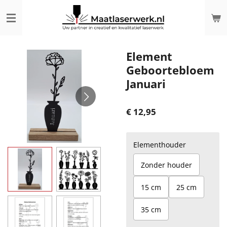
Ga
direct
naar
de
hoofdinhoud
Element
Geboortebloem
Januari
€ 12,95
Elementhouder
Zonder houder
15 cm
25 cm
35 cm