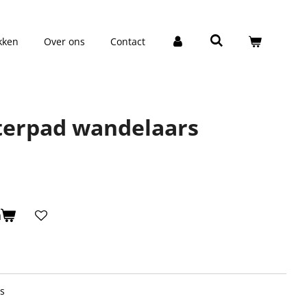
kken
Over ons
Contact
terpad wandelaars
n
rs