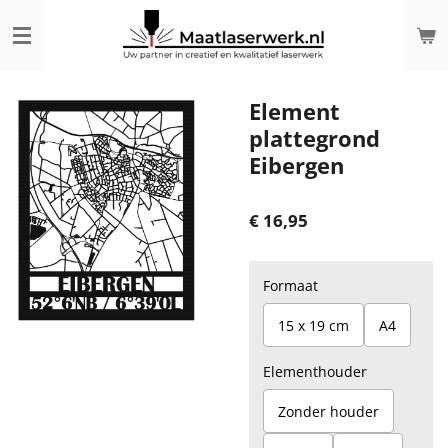
Ga
direct
naar
de
hoofdinhoud
Element
plattegrond
Eibergen
€ 16,95
Formaat
15 x 19 cm
A4
Elementhouder
Zonder houder