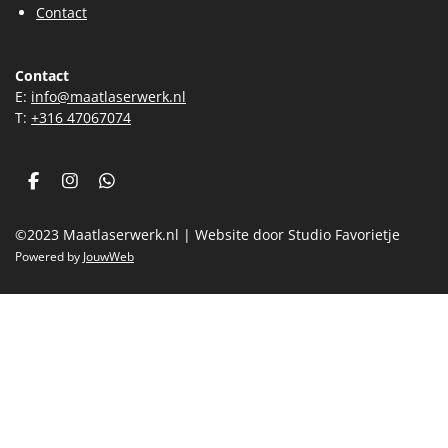
Contact
Contact
E:
info@maatlaserwerk.nl
T:
+31
6 47067074
F
I
W
a
n
h
c
s
a
©2023 Maatlaserwerk.nl | Website door Studio Favorietje
e
t
t
b
a
s
Powered by
JouwWeb
o
g
A
o
r
p
k
a
p
m