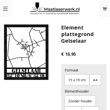
Ga
direct
naar
de
hoofdinhoud
Element
plattegrond
Gelselaar
€ 16,95
Formaat
15 x 19 cm
A4
Elementhouder
Zonder houder