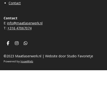
Contact
Contact
E:
info@maatlaserwerk.nl
T:
+31
6 47067074
F
I
W
a
n
h
c
s
a
©2023 Maatlaserwerk.nl | Website door Studio Favorietje
e
t
t
b
a
s
Powered by
JouwWeb
o
g
A
o
r
p
k
a
p
m