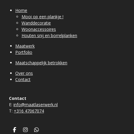
Home
Mooi op een plankje !
Wanddecoratie
Woonaccessoires
Houten snij en borrelplanken
Maatwerk
Portfolio
Maatschappelijk betrokken
Over ons
Contact
Contact
E:
info@maatlaserwerk.nl
T:
+31
6 47067074
F
I
W