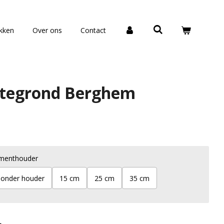
okken
Over ons
Contact
ttegrond Berghem
menthouder
onder houder
15 cm
25 cm
35 cm