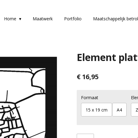
Home
Maatwerk
Portfolio
Maatschappelijk betr
Element pla
€ 16,95
Formaat
Ele
15 x 19 cm
A4
Z