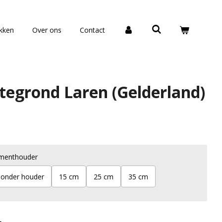
okken
Over ons
Contact
tegrond Laren (Gelderland)
menthouder
onder houder
15 cm
25 cm
35 cm