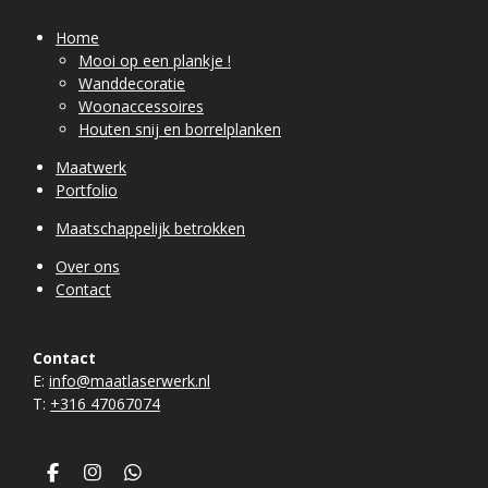
Home
Mooi op een plankje !
Wanddecoratie
Woonaccessoires
Houten snij en borrelplanken
Maatwerk
Portfolio
Maatschappelijk betrokken
Over ons
Contact
Contact
E:
info@maatlaserwerk.nl
T:
+31
6 47067074
F
I
W