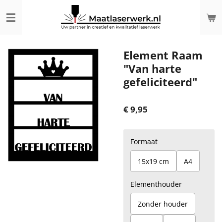
Ga
direct
naar
de
hoofdinhoud
Element Raam
"Van harte
gefeliciteerd"
€ 9,95
Formaat
15x19 cm
A4
Elementhouder
Zonder houder