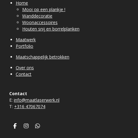
Home
Mooi op een plankje !
Wanddecoratie
Woonaccessoires
Houten snij en borrelplanken
Maatwerk
Portfolio
Maatschappelijk betrokken
Over ons
Contact
Contact
E:
info@maatlaserwerk.nl
T:
+31
6 47067074
F
I
W
a
n
h
c
s
a