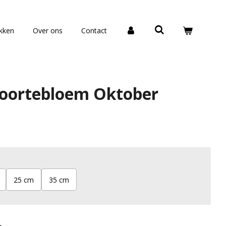
okken
Over ons
Contact
oortebloem Oktober
25 cm
35 cm