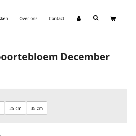
kken
Over ons
Contact
boortebloem December
m
25 cm
35 cm