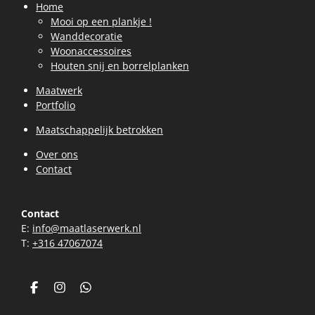
Home
Mooi op een plankje !
Wanddecoratie
Woonaccessoires
Houten snij en borrelplanken
Maatwerk
Portfolio
Maatschappelijk betrokken
Over ons
Contact
Contact
E:
info@maatlaserwerk.nl
T:
+31
6 47067074
F
I
W
a
n
h
c
s
a