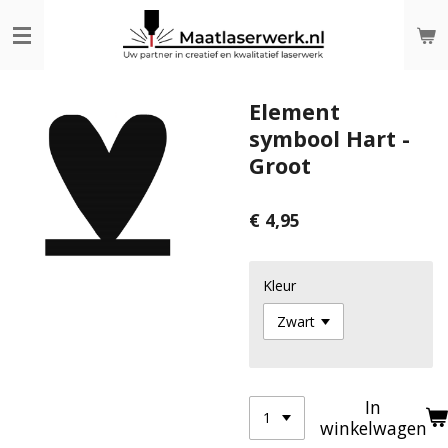
Ga
direct
naar
de
hoofdinhoud
Element
symbool Hart -
Groot
€ 4,95
Kleur
In
winkelwagen