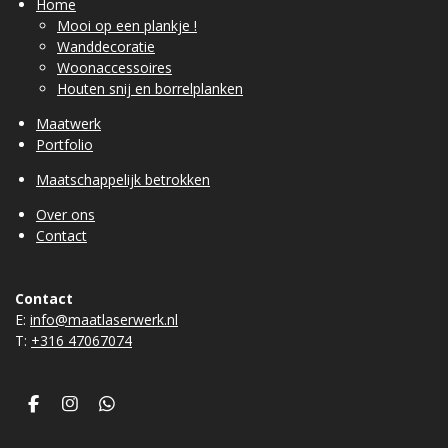
Home
Mooi op een plankje !
Wanddecoratie
Woonaccessoires
Houten snij en borrelplanken
Maatwerk
Portfolio
Maatschappelijk betrokken
Over ons
Contact
Contact
E:
info@maatlaserwerk.nl
T:
+31
6 47067074
F
I
W
a
n
h
c
s
a