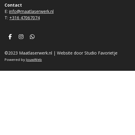
Contact
E:
info@maatlaserwerk.nl
T:
+31
6 47067074
F
I
W
a
n
h
c
s
a
©2023 Maatlaserwerk.nl | Website door Studio Favorietje
e
t
t
b
a
s
Powered by
JouwWeb
o
g
A
o
r
p
k
a
p
m