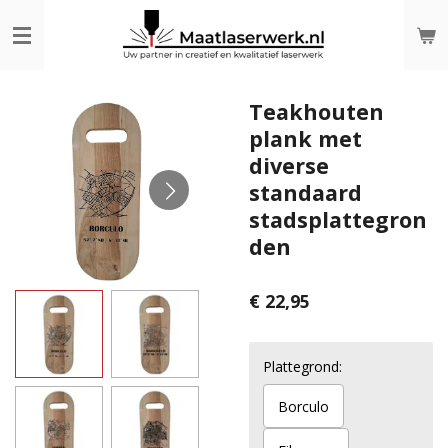
Ga
direct
naar
de
hoofdinhoud
Teakhouten
plank met
diverse
standaard
stadsplattegron
den
€ 22,95
Plattegrond:
Borculo