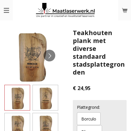
Ga
direct
naar
de
hoofdinhoud
Teakhouten
plank met
diverse
standaard
stadsplattegron
den
€ 24,95
Plattegrond:
Borculo