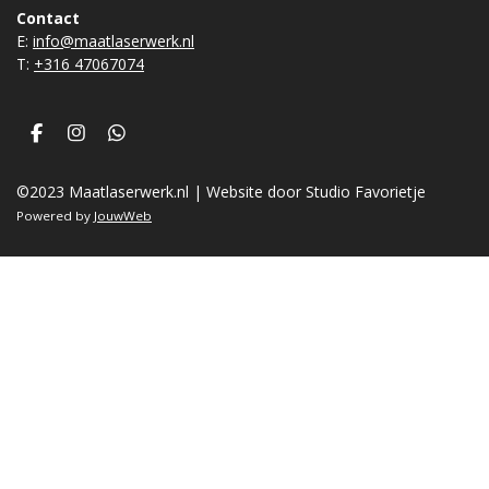
Contact
E:
info@maatlaserwerk.nl
T:
+31
6 47067074
F
I
W
a
n
h
c
s
a
©2023 Maatlaserwerk.nl | Website door Studio Favorietje
e
t
t
b
a
s
Powered by
JouwWeb
o
g
A
o
r
p
k
a
p
m