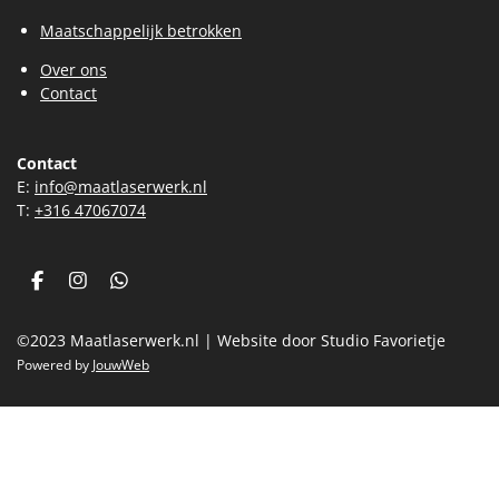
Maatschappelijk betrokken
Over ons
Contact
Contact
E:
info@maatlaserwerk.nl
T:
+31
6 47067074
F
I
W
a
n
h
c
s
a
©2023 Maatlaserwerk.nl | Website door Studio Favorietje
e
t
t
b
a
s
Powered by
JouwWeb
o
g
A
o
r
p
k
a
p
m