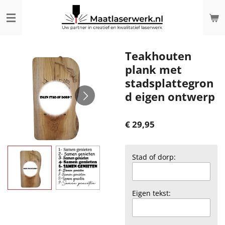
Ga
direct
naar
de
hoofdinhoud
Teakhouten
plank met
stadsplattegron
d eigen ontwerp
€ 29,95
Stad of dorp:
Eigen tekst: