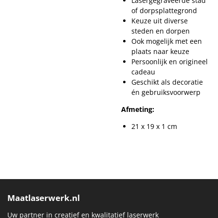
Lasergegraveerde stad
of dorpsplattegrond
Keuze uit diverse
steden en dorpen
Ook mogelijk met een
plaats naar keuze
Persoonlijk en origineel
cadeau
Geschikt als decoratie
én gebruiksvoorwerp
Afmeting:
21 x 19 x 1 cm
Maatlaserwerk.nl
Uw partner in creatief en kwalitatief laserwerk