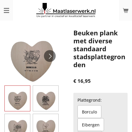
Ga
direct
naar
de
hoofdinhoud
Beuken plank
met diverse
standaard
stadsplattegron
den
€ 16,95
Plattegrond:
Borculo
Eibergen