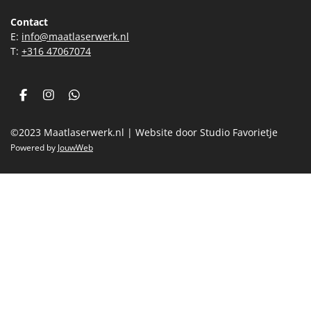
Contact
E:
info@maatlaserwerk.nl
T:
+31
6 47067074
F
I
W
a
n
h
c
s
a
©2023 Maatlaserwerk.nl | Website door Studio Favorietje
e
t
t
b
a
s
Powered by
JouwWeb
o
g
A
o
r
p
k
a
p
m