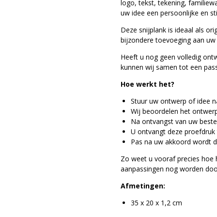
logo, tekst, tekening, familie
uw idee een persoonlijke en sti
Deze snijplank is ideaal als or
bijzondere toevoeging aan uw 
Heeft u nog geen volledig on
kunnen wij samen tot een pa
Hoe werkt het?
Stuur uw ontwerp of idee n
Wij beoordelen het ontwerp
Na ontvangst van uw bestell
U ontvangt deze proefdruk 
Pas na uw akkoord wordt d
Zo weet u vooraf precies hoe h
aanpassingen nog worden door
Afmetingen:
35 x 20 x 1,2 cm