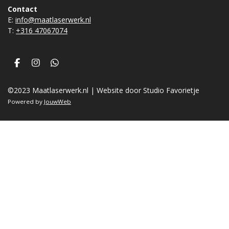
Contact
E:
info@maatlaserwerk.nl
T:
+31
6 47067074
F
I
W
a
n
h
c
s
a
©2023 Maatlaserwerk.nl | Website door Studio Favorietje
e
t
t
b
a
s
Powered by
JouwWeb
o
g
A
o
r
p
k
a
p
m