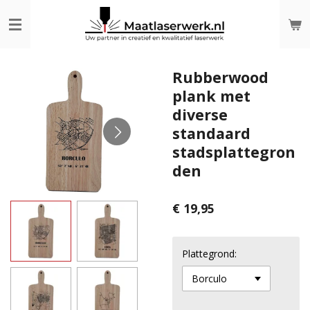
Ga
direct
naar
de
hoofdinhoud
Rubberwood
plank met
diverse
standaard
stadsplattegron
den
€ 19,95
Plattegrond: