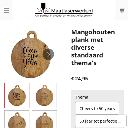
Ga
direct
naar
de
hoofdinhoud
Mangohouten
plank met
diverse
standaard
thema's
€ 24,95
Thema
Cheers to 50 years
50 jaar tot perfectie gerijpt