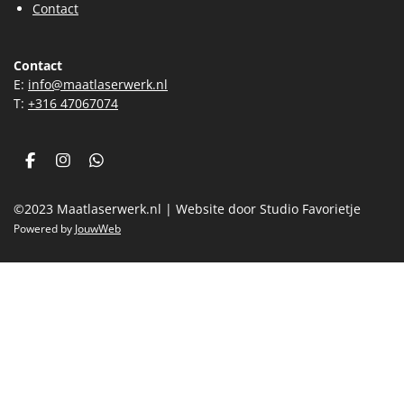
Contact
Contact
E:
info@maatlaserwerk.nl
T:
+31
6 47067074
F
I
W
a
n
h
c
s
a
©2023 Maatlaserwerk.nl | Website door Studio Favorietje
e
t
t
b
a
s
Powered by
JouwWeb
o
g
A
o
r
p
k
a
p
m