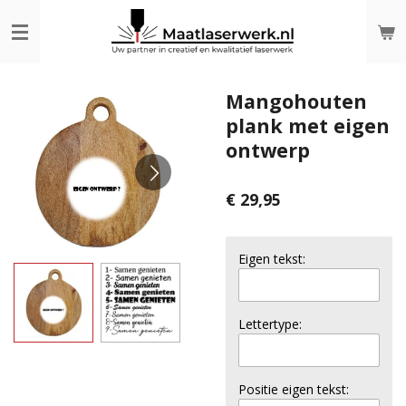
Ga
direct
naar
de
hoofdinhoud
Mangohouten
plank met eigen
ontwerp
€ 29,95
Eigen tekst:
Lettertype:
Positie eigen tekst: