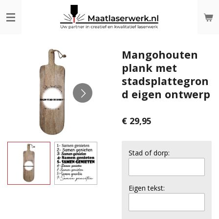
Ga
direct
naar
de
hoofdinhoud
Mangohouten
plank met
stadsplattegron
d eigen ontwerp
€ 29,95
Stad of dorp:
Eigen tekst: