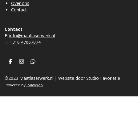
Over ons
Contact
Contact
E:
info@maatlaserwerk.nl
T:
+31
6 47067074
F
I
W
a
n
h
c
s
a
©2023 Maatlaserwerk.nl | Website door Studio Favorietje
e
t
t
b
a
s
Powered by
JouwWeb
o
g
A
o
r
p
k
a
p
m