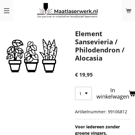
Ga
direct
naar
de
hoofdinhoud
Element
Sansevieria /
Philodendron /
Alocasia
€ 19,95
In
winkelwagen
Artikelnummer:
99106812
Voor iedereen zonder
groene vingers.