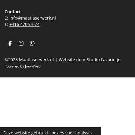
Contact
E:
info@maatlaserwerk.nl
T:
+31
6 47067074
F
I
W
a
n
h
c
s
a
©2023 Maatlaserwerk.nl | Website door Studio Favorietje
e
t
t
b
a
s
Powered by
JouwWeb
o
g
A
o
r
p
k
a
p
m
Deze website gebruikt cookies voor analyse-