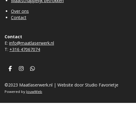
Maatschappelijk betrokken
Over ons
Contact
Contact
E:
info@maatlaserwerk.nl
T:
+31
6 47067074
F
I
W
a
n
h
c
s
a
©2023 Maatlaserwerk.nl | Website door Studio Favorietje
e
t
t
b
a
s
Powered by
JouwWeb
o
g
A
o
r
p
k
a
p
m