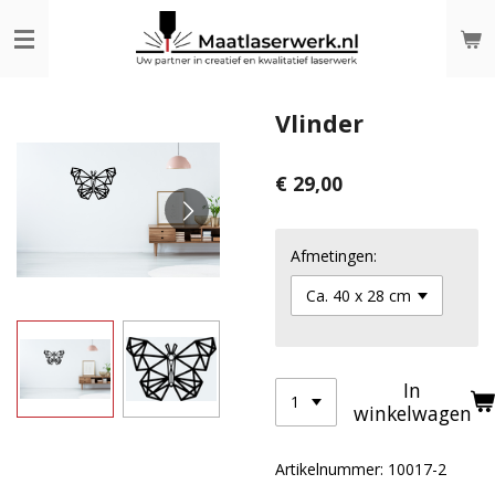
Ga
direct
naar
de
hoofdinhoud
Vlinder
€ 29,00
Afmetingen:
In
winkelwagen
Artikelnummer:
10017-2