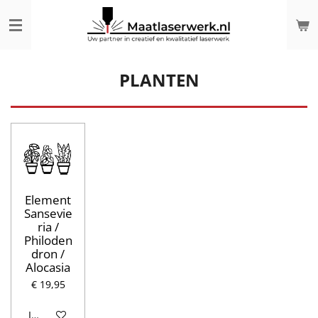
Ga
direct
naar
de
hoofdinhoud
PLANTEN
Element
Sansevie
ria /
Philoden
dron /
Alocasia
€ 19,95
In winkelwagen