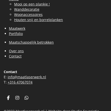
Mooi op een plankje !
Wanddecoratie
Woonaccessoires
Houten snij en borrelplanken
Maatwerk
Portfolio
Maatschappelijk betrokken
Over ons
Contact
Contact
E:
info@maatlaserwerk.nl
T:
+31
6 47067074
F
I
W
a
n
h
c
s
a