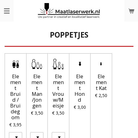
Ga
direct
naar
de
hoofdinhoud
POPPETJES
Ele
Ele
Ele
Ele
Ele
men
men
men
men
men
t
t
t
t
t Kat
Brui
Man
Vrou
Hon
€ 2,50
d /
/Jon
w/M
d
Brui
gen
eisje
€ 3,00
deg
€ 3,50
€ 3,50
om
€ 3,95